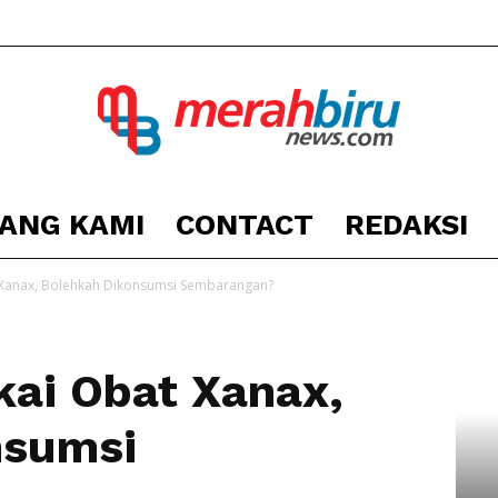
ANG KAMI
CONTACT
REDAKSI
Berita
Xanax, Bolehkah Dikonsumsi Sembarangan?
ai Obat Xanax,
Kota
nsumsi