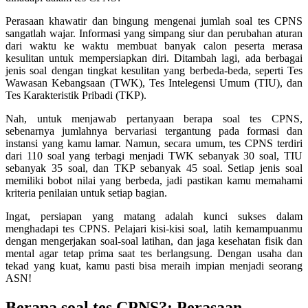
Perasaan khawatir dan bingung mengenai jumlah soal tes CPNS
sangatlah wajar. Informasi yang simpang siur dan perubahan aturan
dari waktu ke waktu membuat banyak calon peserta merasa
kesulitan untuk mempersiapkan diri. Ditambah lagi, ada berbagai
jenis soal dengan tingkat kesulitan yang berbeda-beda, seperti Tes
Wawasan Kebangsaan (TWK), Tes Intelegensi Umum (TIU), dan
Tes Karakteristik Pribadi (TKP).
Nah, untuk menjawab pertanyaan berapa soal tes CPNS,
sebenarnya jumlahnya bervariasi tergantung pada formasi dan
instansi yang kamu lamar. Namun, secara umum, tes CPNS terdiri
dari 110 soal yang terbagi menjadi TWK sebanyak 30 soal, TIU
sebanyak 35 soal, dan TKP sebanyak 45 soal. Setiap jenis soal
memiliki bobot nilai yang berbeda, jadi pastikan kamu memahami
kriteria penilaian untuk setiap bagian.
Ingat, persiapan yang matang adalah kunci sukses dalam
menghadapi tes CPNS. Pelajari kisi-kisi soal, latih kemampuanmu
dengan mengerjakan soal-soal latihan, dan jaga kesehatan fisik dan
mental agar tetap prima saat tes berlangsung. Dengan usaha dan
tekad yang kuat, kamu pasti bisa meraih impian menjadi seorang
ASN!
Berapa soal tes CPNS?: Perasaan