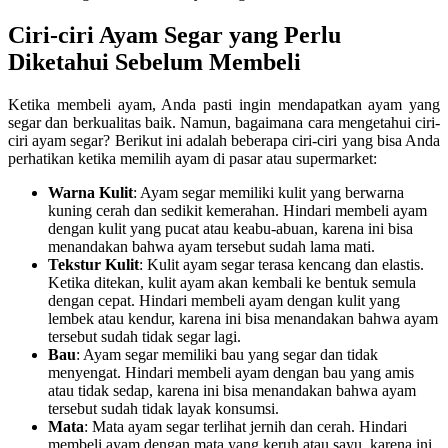
Ciri-ciri Ayam Segar yang Perlu
Diketahui Sebelum Membeli
Ketika membeli ayam, Anda pasti ingin mendapatkan ayam yang
segar dan berkualitas baik. Namun, bagaimana cara mengetahui ciri-
ciri ayam segar? Berikut ini adalah beberapa ciri-ciri yang bisa Anda
perhatikan ketika memilih ayam di pasar atau supermarket:
Warna Kulit
: Ayam segar memiliki kulit yang berwarna
kuning cerah dan sedikit kemerahan. Hindari membeli ayam
dengan kulit yang pucat atau keabu-abuan, karena ini bisa
menandakan bahwa ayam tersebut sudah lama mati.
Tekstur Kulit
: Kulit ayam segar terasa kencang dan elastis.
Ketika ditekan, kulit ayam akan kembali ke bentuk semula
dengan cepat. Hindari membeli ayam dengan kulit yang
lembek atau kendur, karena ini bisa menandakan bahwa ayam
tersebut sudah tidak segar lagi.
Bau
: Ayam segar memiliki bau yang segar dan tidak
menyengat. Hindari membeli ayam dengan bau yang amis
atau tidak sedap, karena ini bisa menandakan bahwa ayam
tersebut sudah tidak layak konsumsi.
Mata
: Mata ayam segar terlihat jernih dan cerah. Hindari
membeli ayam dengan mata yang keruh atau sayu, karena ini