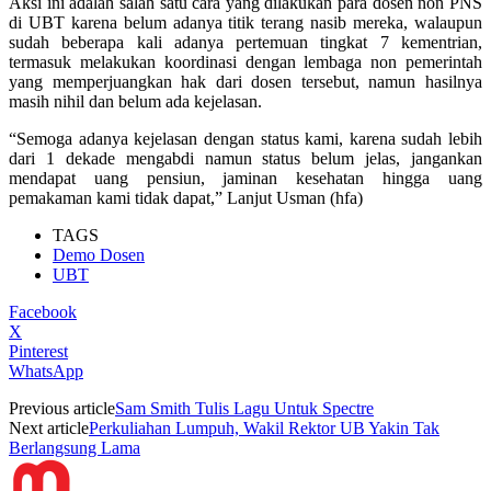
Aksi ini adalah salah satu cara yang dilakukan para dosen non PNS
di UBT karena belum adanya titik terang nasib mereka, walaupun
sudah beberapa kali adanya pertemuan tingkat 7 kementrian,
termasuk melakukan koordinasi dengan lembaga non pemerintah
yang memperjuangkan hak dari dosen tersebut, namun hasilnya
masih nihil dan belum ada kejelasan.
“Semoga adanya kejelasan dengan status kami, karena sudah lebih
dari 1 dekade mengabdi namun status belum jelas, jangankan
mendapat uang pensiun, jaminan kesehatan hingga uang
pemakaman kami tidak dapat,” Lanjut Usman (hfa)
TAGS
Demo Dosen
UBT
Facebook
X
Pinterest
WhatsApp
Previous article
Sam Smith Tulis Lagu Untuk Spectre
Next article
Perkuliahan Lumpuh, Wakil Rektor UB Yakin Tak
Berlangsung Lama