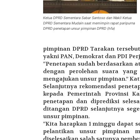
Ketua DPRD Sementara Sabar Santoso dan Wakil Ketua
DPRD Sementara Mudain saat memimpin rapat paripurna
DPRD penetapan unsur pimpinan DPRD (hfa)
pimpinan DPRD Tarakan tersebut 
yakni PAN, Demokrat dan PDI Per
“Penetapan sudah berdasarkan a
dengan perolehan suara yang 
mengajukan unsur pimpinan.” Kat
Selanjutnya rekomendasi peneta
kepada Pemerintah Provinsi Ka
penetapan dan diprediksi seles
ditangan DPRD selanjutnya sege
unsur pimpinan.
“Kita harapkan 1 minggu dapat se
pelantikan unsur pimpinan 
diselesaikan salah satunya pembe