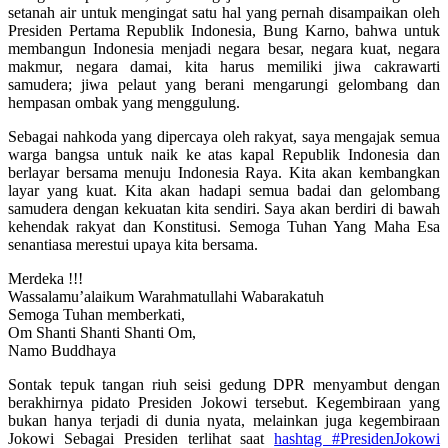
setanah air untuk mengingat satu hal yang pernah disampaikan oleh
Presiden Pertama Republik Indonesia, Bung Karno, bahwa untuk
membangun Indonesia menjadi negara besar, negara kuat, negara
makmur, negara damai, kita harus memiliki jiwa cakrawarti
samudera; jiwa pelaut yang berani mengarungi gelombang dan
hempasan ombak yang menggulung.
Sebagai nahkoda yang dipercaya oleh rakyat, saya mengajak semua
warga bangsa untuk naik ke atas kapal Republik Indonesia dan
berlayar bersama menuju Indonesia Raya. Kita akan kembangkan
layar yang kuat. Kita akan hadapi semua badai dan gelombang
samudera dengan kekuatan kita sendiri. Saya akan berdiri di bawah
kehendak rakyat dan Konstitusi. Semoga Tuhan Yang Maha Esa
senantiasa merestui upaya kita bersama.
Merdeka !!!
Wassalamu’alaikum Warahmatullahi Wabarakatuh
Semoga Tuhan memberkati,
Om Shanti Shanti Shanti Om,
Namo Buddhaya
Sontak tepuk tangan riuh seisi gedung DPR menyambut dengan
berakhirnya pidato Presiden Jokowi tersebut. Kegembiraan yang
bukan hanya terjadi di dunia nyata, melainkan juga kegembiraan
Jokowi Sebagai Presiden terlihat saat
hashtag #PresidenJokowi