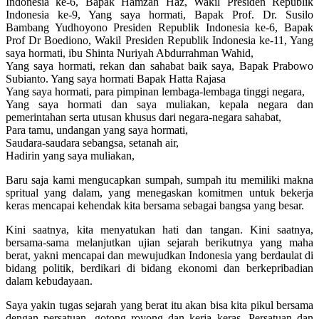
Indonesia ke-6, Bapak Hamzah Haz, Wakil Presiden Republik
Indonesia ke-9, Yang saya hormati, Bapak Prof. Dr. Susilo
Bambang Yudhoyono Presiden Republik Indonesia ke-6, Bapak
Prof Dr Boediono, Wakil Presiden Republik Indonesia ke-11, Yang
saya hormati, ibu Shinta Nuriyah Abdurrahman Wahid,
Yang saya hormati, rekan dan sahabat baik saya, Bapak Prabowo
Subianto. Yang saya hormati Bapak Hatta Rajasa
Yang saya hormati, para pimpinan lembaga-lembaga tinggi negara,
Yang saya hormati dan saya muliakan, kepala negara dan
pemerintahan serta utusan khusus dari negara-negara sahabat,
Para tamu, undangan yang saya hormati,
Saudara-saudara sebangsa, setanah air,
Hadirin yang saya muliakan,
Baru saja kami mengucapkan sumpah, sumpah itu memiliki makna
spritual yang dalam, yang menegaskan komitmen untuk bekerja
keras mencapai kehendak kita bersama sebagai bangsa yang besar.
Kini saatnya, kita menyatukan hati dan tangan. Kini saatnya,
bersama-sama melanjutkan ujian sejarah berikutnya yang maha
berat, yakni mencapai dan mewujudkan Indonesia yang berdaulat di
bidang politik, berdikari di bidang ekonomi dan berkepribadian
dalam kebudayaan.
Saya yakin tugas sejarah yang berat itu akan bisa kita pikul bersama
dengan persatuan, gotong royong dan kerja keras. Persatuan dan