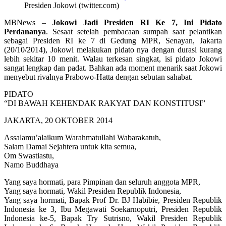
Presiden Jokowi (twitter.com)
MBNews –
Jokowi Jadi Presiden RI Ke 7, Ini Pidato
Perdananya
. Sesaat setelah pembacaan sumpah saat pelantikan
sebagai Presiden RI ke 7 di Gedung MPR, Senayan, Jakarta
(20/10/2014), Jokowi melakukan pidato nya dengan durasi kurang
lebih sekitar 10 menit. Walau terkesan singkat, isi pidato Jokowi
sangat lengkap dan padat. Bahkan ada moment menarik saat Jokowi
menyebut rivalnya Prabowo-Hatta dengan sebutan sahabat.
PIDATO
“DI BAWAH KEHENDAK RAKYAT DAN KONSTITUSI”
JAKARTA, 20 OKTOBER 2014
Assalamu’alaikum Warahmatullahi Wabarakatuh,
Salam Damai Sejahtera untuk kita semua,
Om Swastiastu,
Namo Buddhaya
Yang saya hormati, para Pimpinan dan seluruh anggota MPR,
Yang saya hormati, Wakil Presiden Republik Indonesia,
Yang saya hormati, Bapak Prof Dr. BJ Habibie, Presiden Republik
Indonesia ke 3, Ibu Megawati Soekarnoputri, Presiden Republik
Indonesia ke-5, Bapak Try Sutrisno, Wakil Presiden Republik