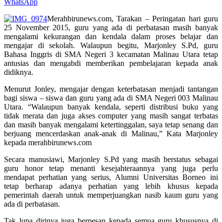
WhatsApp
Merahbirunews.com, Tarakan – Peringatan hari guru
25 November 2015, guru yang ada di perbatasan masih banyak
mengalami kekurangan dan kendala dalam proses belajar dan
mengajar di sekolah. Walaupun begitu, Marjonley S.Pd, guru
Bahasa Inggris di SMA Negeri 3 kecamatan Malinau Utara tetap
antusias dan mengabdi memberikan pembelajaran kepada anak
didiknya.
Menurut Jonley, mengajar dengan keterbatasan menjadi tantangan
bagi siswa – siswa dan guru yang ada di SMA Negeri 003 Malinau
Utara. “Walaupun banyak kendala, seperti distribusi buku yang
tidak merata dan juga akses computer yang masih sangat terbatas
dan masih banyak mengalami ketertinggalan, saya tetap senang dan
berjuang mencerdaskan anak-anak di Malinau,” Kata Marjonley
kepada merahbirunews.com
Secara manusiawi, Marjonley S.Pd yang masih berstatus sebagai
guru honor tetap menanti kesejahteraannya yang juga perlu
mendapat perhatian yang serius, Alumni Universitas Borneo ini
tetap berharap adanya perhatian yang lebih khusus kepada
pemerintah daerah untuk memperjuangkan nasib kaum guru yang
ada di perbatasan.
Tak lupa dirinya juga berpesan kepada semua guru khususnya di