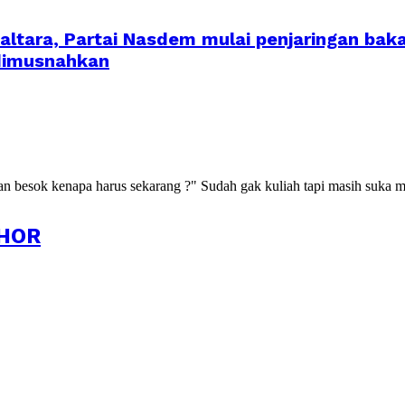
ltara, Partai Nasdem mulai penjaringan baka
 dimusnahkan
kan besok kenapa harus sekarang ?" Sudah gak kuliah tapi masih suka m
HOR