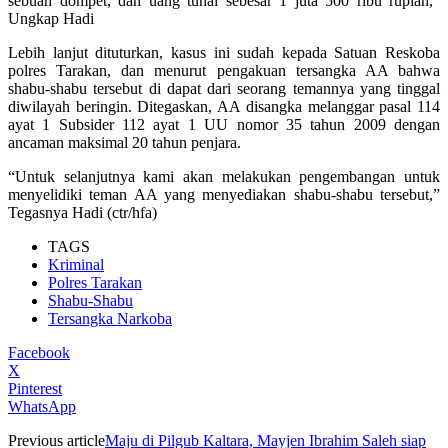
sebuah dompet, dan uang tunai sebesar 1 juta 500 ribu rupiah,”
Ungkap Hadi
Lebih lanjut dituturkan, kasus ini sudah kepada Satuan Reskoba
polres Tarakan, dan menurut pengakuan tersangka AA bahwa
shabu-shabu tersebut di dapat dari seorang temannya yang tinggal
diwilayah beringin. Ditegaskan, AA disangka melanggar pasal 114
ayat 1 Subsider 112 ayat 1 UU nomor 35 tahun 2009 dengan
ancaman maksimal 20 tahun penjara.
“Untuk selanjutnya kami akan melakukan pengembangan untuk
menyelidiki teman AA yang menyediakan shabu-shabu tersebut,”
Tegasnya Hadi (ctr/hfa)
TAGS
Kriminal
Polres Tarakan
Shabu-Shabu
Tersangka Narkoba
Facebook
X
Pinterest
WhatsApp
Previous article
Maju di Pilgub Kaltara, Mayjen Ibrahim Saleh siap