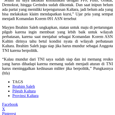
“Selain itu saya lakukan komunikasi dengan PPP, PBB, Golkar,
Demokrat, hingga Gerindra sudah dikontak. Dan saat inipun belum
ada partai yang memiliki kepengurusan Kaltara, jadi belum ada yang
bisa melakukan klaim mendapatkan kursi,” Ujar pria yang sempat
menjadi Komandan Korem 091 ASN tersebut
Mayjen Ibrahim Saleh ungkapkan, niatan untuk maju di pertarungan
pilgub karena ingin membuat yang lebih baik untuk wilayah
perbatasan, karena saat menjabat sebagai Komandan Korem ASN
Kaltim dirinya tahu betul kondisi nyata di wilayah perbatasan
Kaltara. Ibrahim Saleh juga siap jika harus mundur sebagai Anggota
TNI karena berpolitik.
“Kalau mundur dari TNI saya sudah siap dan ini memang resiko
yang harus dihadapi karena memang sudah menjadi aturan di TNI
harus meninggalkan kedinasan militer jika berpolitik,” Pungkasnya
(hfa)
TAGS
Ibrahim Saleh
Pilgub Kaltara
Provinsi Kaltara
Facebook
X
Pinterest