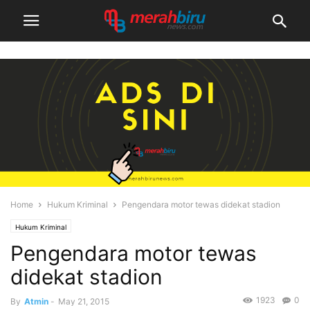
Home
Hukum Kriminal
Pengendara motor tewas didekat stadion
Hukum Kriminal
Pengendara motor tewas
didekat stadion
1923
0
By
Atmin
-
May 21, 2015