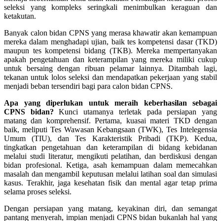
seleksi yang kompleks seringkali menimbulkan keraguan dan
ketakutan.
Banyak calon bidan CPNS yang merasa khawatir akan kemampuan
mereka dalam menghadapi ujian, baik tes kompetensi dasar (TKD)
maupun tes kompetensi bidang (TKB). Mereka mempertanyakan
apakah pengetahuan dan keterampilan yang mereka miliki cukup
untuk bersaing dengan ribuan pelamar lainnya. Ditambah lagi,
tekanan untuk lolos seleksi dan mendapatkan pekerjaan yang stabil
menjadi beban tersendiri bagi para calon bidan CPNS.
Apa yang diperlukan untuk meraih keberhasilan sebagai
CPNS bidan?
Kunci utamanya terletak pada persiapan yang
matang dan komprehensif. Pertama, kuasai materi TKD dengan
baik, meliputi Tes Wawasan Kebangsaan (TWK), Tes Intelegensia
Umum (TIU), dan Tes Karakteristik Pribadi (TKP). Kedua,
tingkatkan pengetahuan dan keterampilan di bidang kebidanan
melalui studi literatur, mengikuti pelatihan, dan berdiskusi dengan
bidan profesional. Ketiga, asah kemampuan dalam memecahkan
masalah dan mengambil keputusan melalui latihan soal dan simulasi
kasus. Terakhir, jaga kesehatan fisik dan mental agar tetap prima
selama proses seleksi.
Dengan persiapan yang matang, keyakinan diri, dan semangat
pantang menyerah, impian menjadi CPNS bidan bukanlah hal yang