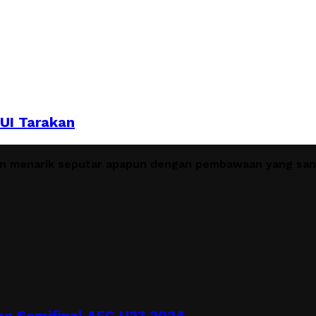
MUI Tarakan
en menarik seputar apapun dengan pembawaan yang sant
n Semifinal AFC U23 2024,...