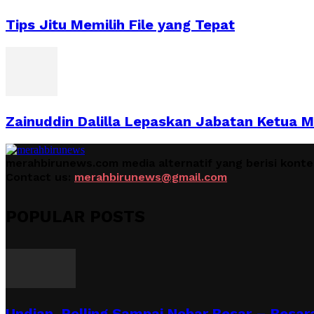
Tips Jitu Memilih File yang Tepat
Zainuddin Dalilla Lepaskan Jabatan Ketua 
merahbirunews.com media alternatif yang berisi kont
Contact us:
merahbirunews@gmail.com
POPULAR POSTS
Undian, Polling Sampai Nobar Besar – Besara