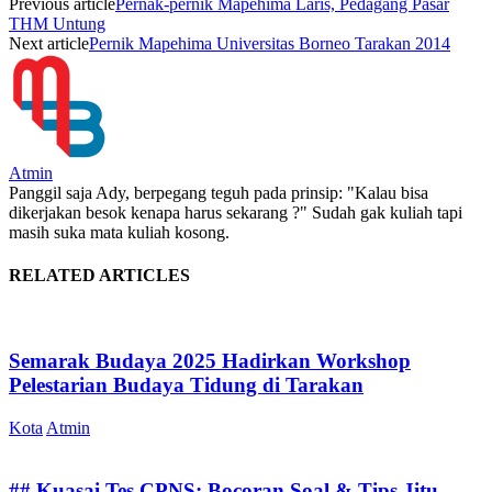
Previous article
Pernak-pernik Mapehima Laris, Pedagang Pasar
THM Untung
Next article
Pernik Mapehima Universitas Borneo Tarakan 2014
Atmin
Panggil saja Ady, berpegang teguh pada prinsip: "Kalau bisa
dikerjakan besok kenapa harus sekarang ?" Sudah gak kuliah tapi
masih suka mata kuliah kosong.
RELATED ARTICLES
Semarak Budaya 2025 Hadirkan Workshop
Pelestarian Budaya Tidung di Tarakan
Kota
Atmin
## Kuasai Tes CPNS: Bocoran Soal & Tips Jitu