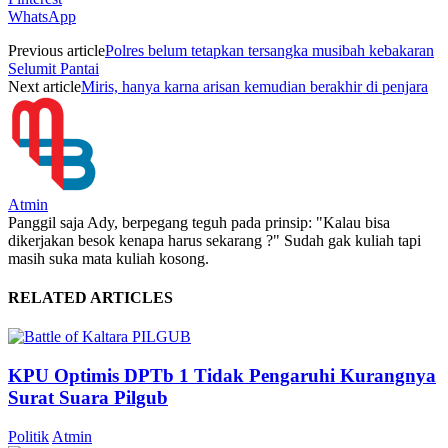
WhatsApp
Previous article
Polres belum tetapkan tersangka musibah kebakaran
Selumit Pantai
Next article
Miris, hanya karna arisan kemudian berakhir di penjara
Atmin
Panggil saja Ady, berpegang teguh pada prinsip: "Kalau bisa
dikerjakan besok kenapa harus sekarang ?" Sudah gak kuliah tapi
masih suka mata kuliah kosong.
RELATED ARTICLES
KPU Optimis DPTb 1 Tidak Pengaruhi Kurangnya
Surat Suara Pilgub
Politik
Atmin