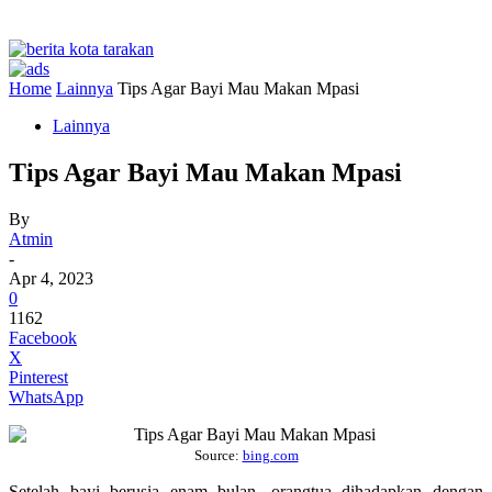
Home
Lainnya
Tips Agar Bayi Mau Makan Mpasi
Lainnya
Tips Agar Bayi Mau Makan Mpasi
By
Atmin
-
Apr 4, 2023
0
1162
Facebook
X
Pinterest
WhatsApp
Source:
bing.com
Setelah bayi berusia enam bulan, orangtua dihadapkan dengan