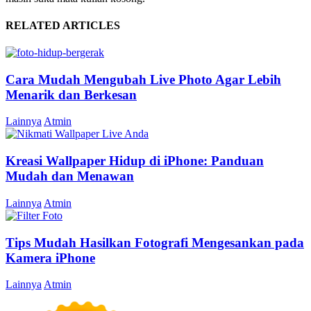
RELATED ARTICLES
Cara Mudah Mengubah Live Photo Agar Lebih
Menarik dan Berkesan
Lainnya
Atmin
Kreasi Wallpaper Hidup di iPhone: Panduan
Mudah dan Menawan
Lainnya
Atmin
Tips Mudah Hasilkan Fotografi Mengesankan pada
Kamera iPhone
Lainnya
Atmin