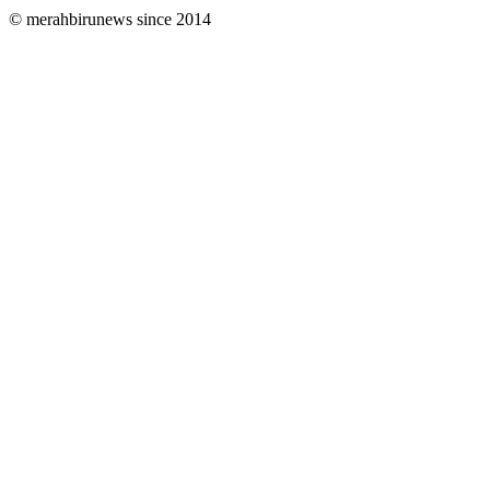
© merahbirunews since 2014