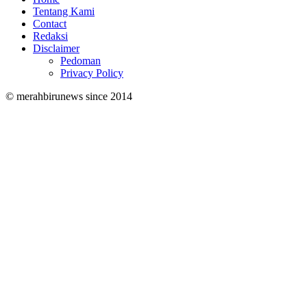
Tentang Kami
Contact
Redaksi
Disclaimer
Pedoman
Privacy Policy
© merahbirunews since 2014