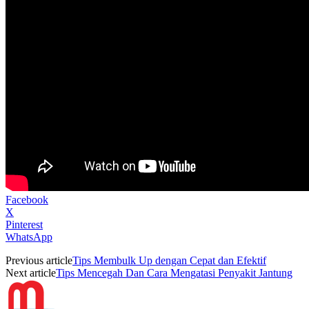
Facebook
X
Pinterest
WhatsApp
Previous article
Tips Membulk Up dengan Cepat dan Efektif
Next article
Tips Mencegah Dan Cara Mengatasi Penyakit Jantung