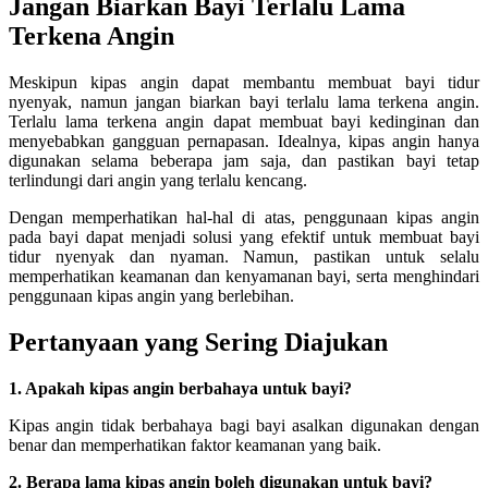
Jangan Biarkan Bayi Terlalu Lama
Terkena Angin
Meskipun kipas angin dapat membantu membuat bayi tidur
nyenyak, namun jangan biarkan bayi terlalu lama terkena angin.
Terlalu lama terkena angin dapat membuat bayi kedinginan dan
menyebabkan gangguan pernapasan. Idealnya, kipas angin hanya
digunakan selama beberapa jam saja, dan pastikan bayi tetap
terlindungi dari angin yang terlalu kencang.
Dengan memperhatikan hal-hal di atas, penggunaan kipas angin
pada bayi dapat menjadi solusi yang efektif untuk membuat bayi
tidur nyenyak dan nyaman. Namun, pastikan untuk selalu
memperhatikan keamanan dan kenyamanan bayi, serta menghindari
penggunaan kipas angin yang berlebihan.
Pertanyaan yang Sering Diajukan
1. Apakah kipas angin berbahaya untuk bayi?
Kipas angin tidak berbahaya bagi bayi asalkan digunakan dengan
benar dan memperhatikan faktor keamanan yang baik.
2. Berapa lama kipas angin boleh digunakan untuk bayi?