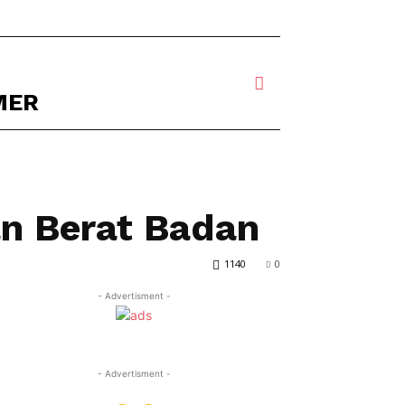
MER
n Berat Badan
1140
0
- Advertisment -
- Advertisment -