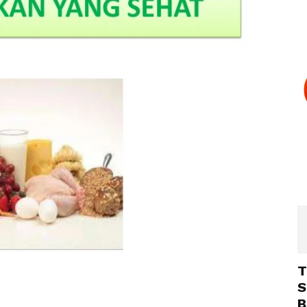
T
S
B