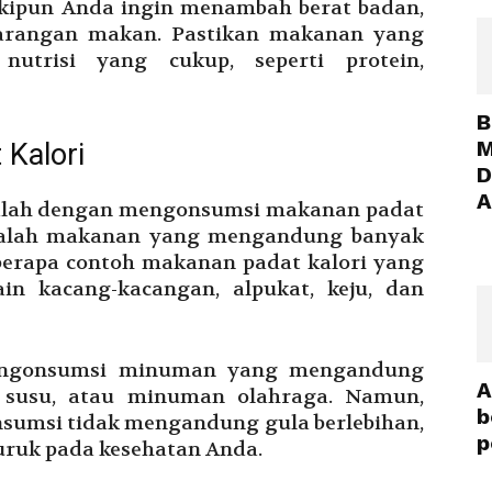
kipun Anda ingin menambah berat badan,
barangan makan. Pastikan makanan yang
trisi yang cukup, seperti protein,
B
M
Kalori
D
A
dalah dengan mengonsumsi makanan padat
adalah makanan yang mengandung banyak
eberapa contoh makanan padat kalori yang
in kacang-kacangan, alpukat, keju, dan
mengonsumsi minuman yang mengandung
A
n, susu, atau minuman olahraga. Namun,
b
sumsi tidak mengandung gula berlebihan,
p
uruk pada kesehatan Anda.