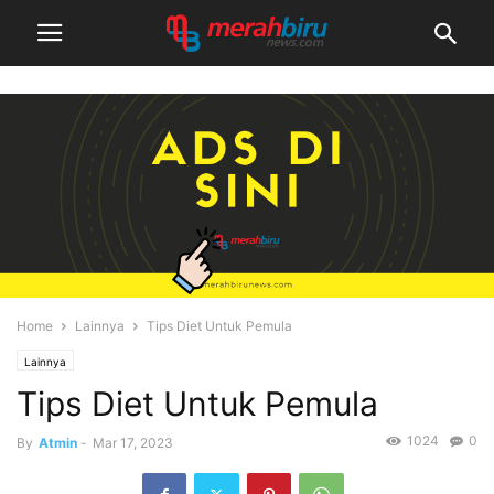
Home
Lainnya
Tips Diet Untuk Pemula
Lainnya
Tips Diet Untuk Pemula
1024
0
By
Atmin
-
Mar 17, 2023