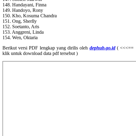
148. Handayani, Finna
149. Handoyo, Rony
150. Kho, Kosuma Chandra
151. Ong, Sherlly
152. Soetanto, Aris
153. Anggreni, Linda
154. Wen, Oktaria
Berikut versi PDF lengkap yang dirilis oleh
dephub.go.id
( <<<==
klik untuk download data pdf tersebut )