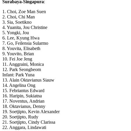
Surabaya-Singapura
:
1. Choi, Zoe Man Suen
2. Choi, Chi Man
3. Sia, Soetikno
4. Yuanita, Jou Christine
5. Yongki, Jou
6. Lee, Kyung Hwa
7. Go, Feilensia Sularmo
8. Youvita, Elisabeth
9. Youvito, Brian
10. Fei Joe Jeng
11. Anggraini, Monica
12. Park Seongbeom
Infant: Park Yuna
13. Alain Oktavianus Siauw
14. Angelina Ong
15. Febriantus Edward
16. Haripin, Sukiatna
17. Noventus, Andrian
18. Oktavianus, Denny
19. Soetjipto, Kevin Alexander
20. Soetjipto, Rudy
21. Soetjipto, Cindy Clarissa
22. Anggara, Lindawati