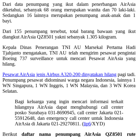
Dari data penumpang yang ikut dalam penerbangan AirAsia
diketahui, sebanyak 68 orang merupakan wanita dan 70 laki-laki.
Sedangkan 16 lainnya merupakan penumpang anak-anak dan 1
bayi.
Dari 155 penumpang tersebut, total barang bawaan yang ikut
diangkut AirAsia QZ8501 yakni sebanyak 1.305 kilogram.
Kepala Dinas Penerangan TNI AU Marsekal Pertama Hadi
Tjahjanto mengatakan, TNI AU telah mengirim pesawat pengintai
Boeing 737 surveillance untuk mencari Pesawat AirAsia yang
hilang.
Pesawat AirAsia jenis Airbus A320-200 dinyatakan hilang
pagi tadi.
Penumpang pesawat didominasi warga negara Indonesia, lainnya 1
WN Singapura, 1 WN Inggris, 1 WN Malaysia, dan 3 WN Korea
Selatan.
Bagi keluarga yang ingin mencari informasi terkait
hilangnya AirAsia dapat menghubungi call center
posko Surabaya 031-8690945, call center Jakarta 021-
55912648, dan emergency call center untuk Indonesia
AirAsia di Jakarta 021-29270811. (
lip6
/XYD)
Berikut
daftar nama penumpang AirAsia QZ8501 rute