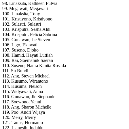
98. Linaksita, Kathleen Fulvia
99. Megawati, Megawati
100. Linaksita, Tony
101. Kristiyono, Kristiyono
102. Sulastri, Sulastri
103. Krisputra, Sesha Aldi
104. Krisputri, Felicia Sabrina
105. Gunawan, Jie Steven
106. Ligo, Ekawati
107. Suseno, Djoko
108. Hamid, Hayati Lutfiah
109. Rai, Soemamik Saeran
110. Suseno, Naura Kanita Rosada
111. Su Bundi
112. Ang, Steven Michael
113. Kusumo, Wirantono
114. Kusuma, Nelson
115. Widyawati, Anna
116. Gunawan, Jie Stephanie
117. Soewono, Yenni
118. Ang, Sharon Michelle
119. Poo, Andri Wijaya
120. Merry, Merry
121. Tanus, Hermanto
122. Liangsih, Indahju