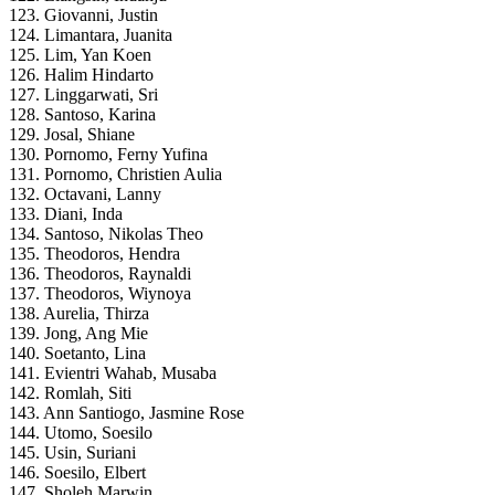
123. Giovanni, Justin
124. Limantara, Juanita
125. Lim, Yan Koen
126. Halim Hindarto
127. Linggarwati, Sri
128. Santoso, Karina
129. Josal, Shiane
130. Pornomo, Ferny Yufina
131. Pornomo, Christien Aulia
132. Octavani, Lanny
133. Diani, Inda
134. Santoso, Nikolas Theo
135. Theodoros, Hendra
136. Theodoros, Raynaldi
137. Theodoros, Wiynoya
138. Aurelia, Thirza
139. Jong, Ang Mie
140. Soetanto, Lina
141. Evientri Wahab, Musaba
142. Romlah, Siti
143. Ann Santiogo, Jasmine Rose
144. Utomo, Soesilo
145. Usin, Suriani
146. Soesilo, Elbert
147. Sholeh Marwin