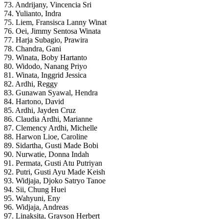
73. Andrijany, Vincencia Sri
74. Yulianto, Indra
75. Liem, Fransisca Lanny Winat
76. Oei, Jimmy Sentosa Winata
77. Harja Subagio, Prawira
78. Chandra, Gani
79. Winata, Boby Hartanto
80. Widodo, Nanang Priyo
81. Winata, Inggrid Jessica
82. Ardhi, Reggy
83. Gunawan Syawal, Hendra
84. Hartono, David
85. Ardhi, Jayden Cruz
86. Claudia Ardhi, Marianne
87. Clemency Ardhi, Michelle
88. Harwon Lioe, Caroline
89. Sidartha, Gusti Made Bobi
90. Nurwatie, Donna Indah
91. Permata, Gusti Atu Putriyan
92. Putri, Gusti Ayu Made Keish
93. Widjaja, Djoko Satryo Tanoe
94. Sii, Chung Huei
95. Wahyuni, Eny
96. Widjaja, Andreas
97. Linaksita, Grayson Herbert