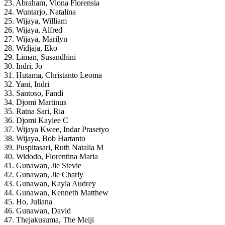
23. Abraham, Viona Florensia
24. Wuntarjo, Natalina
25. Wijaya, William
26. Wijaya, Alfred
27. Wijaya, Marilyn
28. Widjaja, Eko
29. Liman, Susandhini
30. Indri, Jo
31. Hutama, Christanto Leoma
32. Yani, Indri
33. Santoso, Fandi
34. Djomi Martinus
35. Ratna Sari, Ria
36. Djomi Kaylee C
37. Wijaya Kwee, Indar Prasetyo
38. Wijaya, Bob Hartanto
39. Puspitasari, Ruth Natalia M
40. Widodo, Florentina Maria
41. Gunawan, Jie Stevie
42. Gunawan, Jie Charly
43. Gunawan, Kayla Audrey
44. Gunawan, Kenneth Matthew
45. Ho, Juliana
46. Gunawan, David
47. Thejakusuma, The Meiji