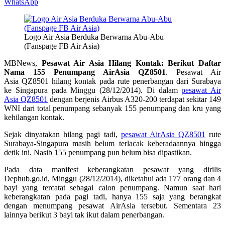
WhatsApp
Logo Air Asia Berduka Berwarna Abu-Abu
(Fanspage FB Air Asia)
MBNews,
Pesawat Air Asia Hilang Kontak: Berikut Daftar
Nama 155 Penumpang AirAsia QZ8501
. Pesawat Air
Asia QZ8501 hilang kontak pada rute penerbangan dari Surabaya
ke Singapura pada Minggu (28/12/2014). Di dalam
pesawat Air
Asia QZ8501
dengan berjenis Airbus A320-200 terdapat sekitar 149
WNI dari total penumpang sebanyak 155 penumpang dan kru yang
kehilangan kontak.
Sejak dinyatakan hilang pagi tadi,
pesawat AirAsia QZ8501
rute
Surabaya-Singapura masih belum terlacak keberadaannya hingga
detik ini. Nasib 155 penumpang pun belum bisa dipastikan.
Pada data manifest keberangkatan pesawat yang dirilis
Dephub.go.id, Minggu (28/12/2014), diketahui ada 177 orang dan 4
bayi yang tercatat sebagai calon penumpang. Namun saat hari
keberangkatan pada pagi tadi, hanya 155 saja yang berangkat
dengan menumpang pesawat AirAsia tersebut. Sementara 23
lainnya berikut 3 bayi tak ikut dalam penerbangan.