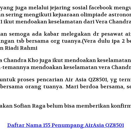
yang juga melalui jejaring sosial facebook men
an sering mengikuti kejuaraan olimpiade astrono
 1 ikut mendoakan keselamatan dari Vera Chandra
kan semoga ada kabar melegakan dr pesawat air
angan tsb bersama org tuanya.(Vera dulu ipa 2 b
un Riadi Rahmi
ra Chandra Kho juga ikut mendoakan keselamatann
an-temannya mendoakan keselamatan vera Chandr
tuk proses pencarian Air Asia QZ8501, yg ter
bersama orang tuanya. Mari berdoa bersama, 
akan Sofian Raga belum bisa memberikan konfirm
Daftar Nama 155 Penumpang AirAsia QZ8501