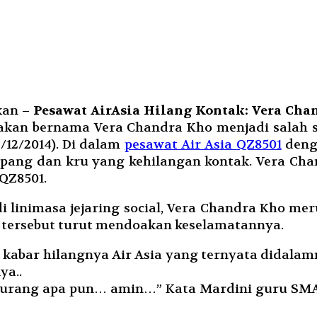
kan –
Pesawat AirAsia Hilang Kontak: Vera Cha
rakan bernama Vera Chandra Kho menjadi salah 
12/2014). Di dalam
pesawat Air Asia QZ8501
deng
pang dan kru yang kehilangan kontak. Vera Ch
QZ8501.
 linimasa jejaring social, Vera Chandra Kho m
n tersebut turut mendoakan keselamatannya.
g kabar hilangnya Air Asia yang ternyata didal
ya..
urang apa pun… amin…” Kata Mardini guru SMA 1