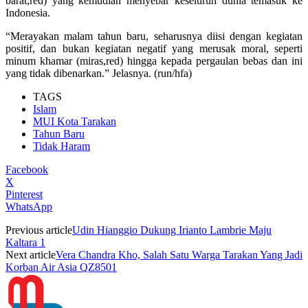
barat,red) yang kemudian menyebar keseluruh dunia temasuk ke
Indonesia.
“Merayakan malam tahun baru, seharusnya diisi dengan kegiatan
positif, dan bukan kegiatan negatif yang merusak moral, seperti
minum khamar (miras,red) hingga kepada pergaulan bebas dan ini
yang tidak dibenarkan.” Jelasnya. (run/hfa)
TAGS
Islam
MUI Kota Tarakan
Tahun Baru
Tidak Haram
Facebook
X
Pinterest
WhatsApp
Previous article
Udin Hianggio Dukung Irianto Lambrie Maju
Kaltara 1
Next article
Vera Chandra Kho, Salah Satu Warga Tarakan Yang Jadi
Korban Air Asia QZ8501