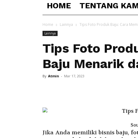
HOME
TENTANG KAM
Home
Lainnya
Tips Foto Produk Baju: Cara Mem
Lainnya
Tips Foto Prod
Baju Menarik d
By
Atmin
-
Mar 17, 2023
Sou
Jika Anda memiliki bisnis baju, 