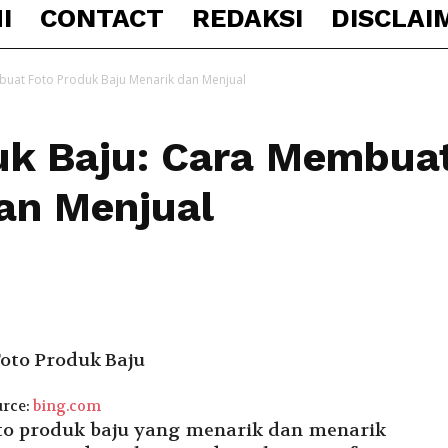
I
CONTACT
REDAKSI
DISCLAI
buat Foto Produk Baju Menarik dan Menjual
uk Baju: Cara Membua
an Menjual
rce:
bing.com
foto produk baju yang menarik dan menarik