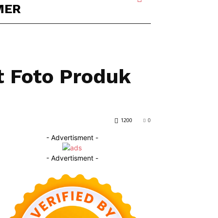
MER
t Foto Produk
1200
0
- Advertisment -
- Advertisment -