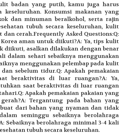
ulit badan yang putih, kamu juga harus
ra keseluruhan. Konsumsi makanan yang
kok dan minuman beralkohol, serta rajin
sehatan tubuh secara keseluruhan, kulit
t dan cerah.Frequently Asked Questions:Q:
 Korea aman untuk diikuti?A: Ya, tips kulit
 diikuti, asalkan dilakukan dengan benar
kali dalam sehari sebaiknya menggunakan
baiknya menggunakan pelembap pada kulit
i dan sebelum tidur.Q: Apakah pemakaian
at beraktivitas di luar ruangan?A: Ya,
uhkan saat beraktivitas di luar ruangan
atahari.Q: Apakah pemakaian pakaian yang
 gerah?A: Tergantung pada bahan yang
terbuat dari bahan yang nyaman dan tidak
 dalam seminggu sebaiknya berolahraga
: Sebaiknya berolahraga minimal 3-4 kali
sehatan tubuh secara keseluruhan.