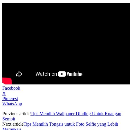
Facebook
X
Pinterest
WhatsApp
Previous article
Tips Memilih Wallpaper Dinding Untuk Ruangan
Sempit
Next article
Tips Memilih Tongsis untuk Foto Selfie yang Lebih
Memukau