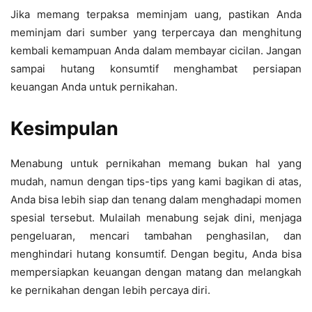
Jika memang terpaksa meminjam uang, pastikan Anda
meminjam dari sumber yang terpercaya dan menghitung
kembali kemampuan Anda dalam membayar cicilan. Jangan
sampai hutang konsumtif menghambat persiapan
keuangan Anda untuk pernikahan.
Kesimpulan
Menabung untuk pernikahan memang bukan hal yang
mudah, namun dengan tips-tips yang kami bagikan di atas,
Anda bisa lebih siap dan tenang dalam menghadapi momen
spesial tersebut. Mulailah menabung sejak dini, menjaga
pengeluaran, mencari tambahan penghasilan, dan
menghindari hutang konsumtif. Dengan begitu, Anda bisa
mempersiapkan keuangan dengan matang dan melangkah
ke pernikahan dengan lebih percaya diri.