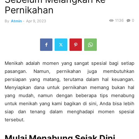
Pernikahan
1136
0
By
Atmin
-
Apr 9, 2023
Menikah adalah momen yang sangat spesial bagi setiap
pasangan. Namun, pernikahan juga membutuhkan
persiapan yang matang, terutama dalam hal keuangan.
Menyiapkan dana untuk pernikahan memang bukan hal
yang mudah, namun dengan beberapa tips menabung
untuk menikah yang kami bagikan di sini, Anda bisa lebih
siap dan tenang dalam menghadapi momen spesial
tersebut.
Mulai Menabung Sejak Dini