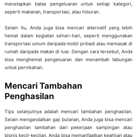
menetapkan batas pengeluaran untuk setiap kategori,
seperti makanan, transportasi, atau hiburan.
Selain itu, Anda juga bisa mencari alternatif yang lebih
hemat dalam kegiatan sehari-hari, seperti menggunakan
transportasi umum daripada mobil pribadi atau memasak di
rumah daripada makan di luar. Dengan cara tersebut, Anda
bisa menghemat pengeluaran dan menambah tabungan
untuk pernikahan.
Mencari Tambahan
Penghasilan
Tips selanjutnya adalah mencari tambahan penghasilan.
Selain mengandalkan gaji bulanan, Anda juga bisa mencari
penghasilan tambahan dari pekerjaan sampingan atau
bisnis kecil-kecilan. Anda bisa memanfaatkan keahlian atau