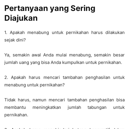
Pertanyaan yang Sering
Diajukan
1. Apakah menabung untuk pernikahan harus dilakukan
sejak dini?
Ya, semakin awal Anda mulai menabung, semakin besar
jumlah uang yang bisa Anda kumpulkan untuk pernikahan.
2. Apakah harus mencari tambahan penghasilan untuk
menabung untuk pernikahan?
Tidak harus, namun mencari tambahan penghasilan bisa
membantu meningkatkan jumlah tabungan untuk
pernikahan.