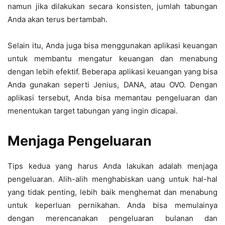
namun jika dilakukan secara konsisten, jumlah tabungan
Anda akan terus bertambah.
Selain itu, Anda juga bisa menggunakan aplikasi keuangan
untuk membantu mengatur keuangan dan menabung
dengan lebih efektif. Beberapa aplikasi keuangan yang bisa
Anda gunakan seperti Jenius, DANA, atau OVO. Dengan
aplikasi tersebut, Anda bisa memantau pengeluaran dan
menentukan target tabungan yang ingin dicapai.
Menjaga Pengeluaran
Tips kedua yang harus Anda lakukan adalah menjaga
pengeluaran. Alih-alih menghabiskan uang untuk hal-hal
yang tidak penting, lebih baik menghemat dan menabung
untuk keperluan pernikahan. Anda bisa memulainya
dengan merencanakan pengeluaran bulanan dan