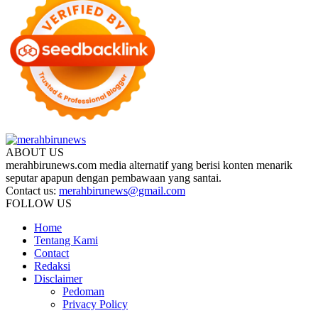
ABOUT US
merahbirunews.com media alternatif yang berisi konten menarik
seputar apapun dengan pembawaan yang santai.
Contact us:
merahbirunews@gmail.com
FOLLOW US
Home
Tentang Kami
Contact
Redaksi
Disclaimer
Pedoman
Privacy Policy