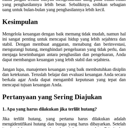
yang penghasilannya lebih besar. Sebaliknya, sisihkan sebagian
uang untuk bulan-bulan yang penghasilannya lebih kecil.
Kesimpulan
Mengelola keuangan dengan baik memang tidak mudah, namun hal
ini sangat penting untuk mencapai hidup yang lebih sejahtera dan
stabil. Dengan membuat anggaran, menabung dan berinvestasi,
mengurangi hutang, menghindari pengeluaran yang tidak perlu, dan
menjaga keseimbangan antara penghasilan dan pengeluaran, Anda
dapat membangun keuangan yang lebih stabil dan sejahtera.
Jangan lupa, manajemen keuangan yang baik membutuhkan disiplin
dan ketekunan. Teruslah belajar dan evaluasi keuangan Anda secara
berkala agar Anda dapat mengambil keputusan yang tepat dan
mencapai tujuan keuangan Anda.
Pertanyaan yang Sering Diajukan
1. Apa yang harus dilakukan jika terlilit hutang?
Jika terlilit hutang, yang pertama harus dilakukan adalah
mengidentifikasi hutang dan bunga yang harus dibayarkan. Setelah