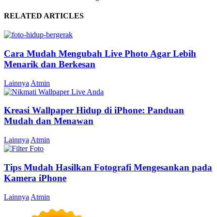
RELATED ARTICLES
Cara Mudah Mengubah Live Photo Agar Lebih
Menarik dan Berkesan
Lainnya
Atmin
Kreasi Wallpaper Hidup di iPhone: Panduan
Mudah dan Menawan
Lainnya
Atmin
Tips Mudah Hasilkan Fotografi Mengesankan pada
Kamera iPhone
Lainnya
Atmin