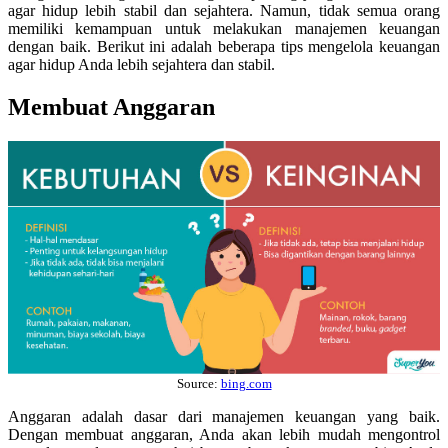
agar hidup lebih stabil dan sejahtera. Namun, tidak semua orang
memiliki kemampuan untuk melakukan manajemen keuangan
dengan baik. Berikut ini adalah beberapa tips mengelola keuangan
agar hidup Anda lebih sejahtera dan stabil.
Membuat Anggaran
Source:
bing.com
Anggaran adalah dasar dari manajemen keuangan yang baik.
Dengan membuat anggaran, Anda akan lebih mudah mengontrol