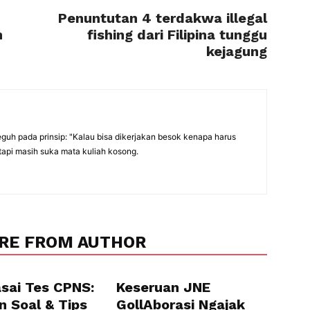
h
Penuntutan 4 terdakwa illegal
n
fishing dari Filipina tunggu
kejagung
eguh pada prinsip: "Kalau bisa dikerjakan besok kenapa harus
tapi masih suka mata kuliah kosong.
RE FROM AUTHOR
sai Tes CPNS:
Keseruan JNE
n Soal & Tips
GollAborasi Ngajak