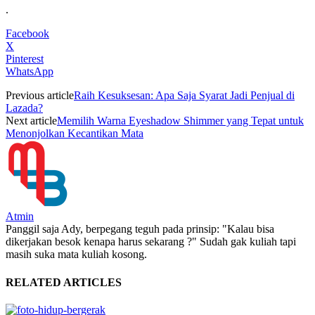
.
Facebook
X
Pinterest
WhatsApp
Previous article
Raih Kesuksesan: Apa Saja Syarat Jadi Penjual di
Lazada?
Next article
Memilih Warna Eyeshadow Shimmer yang Tepat untuk
Menonjolkan Kecantikan Mata
Atmin
Panggil saja Ady, berpegang teguh pada prinsip: "Kalau bisa
dikerjakan besok kenapa harus sekarang ?" Sudah gak kuliah tapi
masih suka mata kuliah kosong.
RELATED ARTICLES