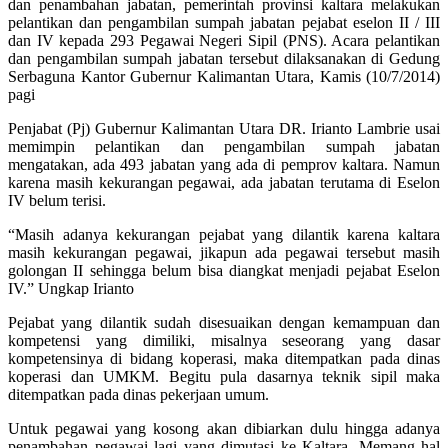
dan penambahan jabatan, pemerintah provinsi kaltara melakukan
pelantikan dan pengambilan sumpah jabatan pejabat eselon II / III
dan IV kepada 293 Pegawai Negeri Sipil (PNS). Acara pelantikan
dan pengambilan sumpah jabatan tersebut dilaksanakan di Gedung
Serbaguna Kantor Gubernur Kalimantan Utara, Kamis (10/7/2014)
pagi
Penjabat (Pj) Gubernur Kalimantan Utara DR. Irianto Lambrie usai
memimpin pelantikan dan pengambilan sumpah jabatan
mengatakan, ada 493 jabatan yang ada di pemprov kaltara. Namun
karena masih kekurangan pegawai, ada jabatan terutama di Eselon
IV belum terisi.
“Masih adanya kekurangan pejabat yang dilantik karena kaltara
masih kekurangan pegawai, jikapun ada pegawai tersebut masih
golongan II sehingga belum bisa diangkat menjadi pejabat Eselon
IV.” Ungkap Irianto
Pejabat yang dilantik sudah disesuaikan dengan kemampuan dan
kompetensi yang dimiliki, misalnya seseorang yang dasar
kompetensinya di bidang koperasi, maka ditempatkan pada dinas
koperasi dan UMKM. Begitu pula dasarnya teknik sipil maka
ditempatkan pada dinas pekerjaan umum.
Untuk pegawai yang kosong akan dibiarkan dulu hingga adanya
penambahan pegawai lagi yang dimutasi ke Kaltara. Memang hal