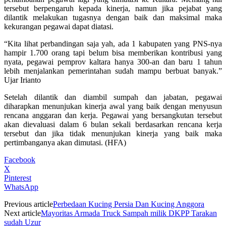
tersebut berpengaruh kepada kinerja, namun jika pejabat yang
dilantik melakukan tugasnya dengan baik dan maksimal maka
kekurangan pegawai dapat diatasi.
“Kita lihat perbandingan saja yah, ada 1 kabupaten yang PNS-nya
hampir 1.700 orang tapi belum bisa memberikan kontribusi yang
nyata, pegawai pemprov kaltara hanya 300-an dan baru 1 tahun
lebih menjalankan pemerintahan sudah mampu berbuat banyak.”
Ujar Irianto
Setelah dilantik dan diambil sumpah dan jabatan, pegawai
diharapkan menunjukan kinerja awal yang baik dengan menyusun
rencana anggaran dan kerja. Pegawai yang bersangkutan tersebut
akan dievaluasi dalam 6 bulan sekali berdasarkan rencana kerja
tersebut dan jika tidak menunjukan kinerja yang baik maka
pertimbanganya akan dimutasi. (HFA)
Facebook
X
Pinterest
WhatsApp
Previous article
Perbedaan Kucing Persia Dan Kucing Anggora
Next article
Mayoritas Armada Truck Sampah milik DKPP Tarakan
sudah Uzur