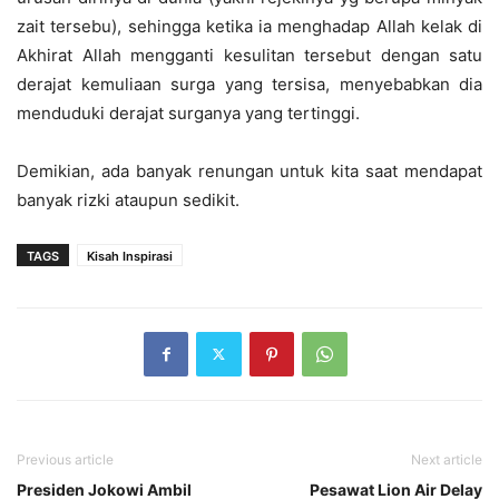
zait tersebu), sehingga ketika ia menghadap Allah kelak di
Akhirat Allah mengganti kesulitan tersebut dengan satu
derajat kemuliaan surga yang tersisa, menyebabkan dia
menduduki derajat surganya yang tertinggi.
Demikian, ada banyak renungan untuk kita saat mendapat
banyak rizki ataupun sedikit.
TAGS
Kisah Inspirasi
Previous article
Next article
Presiden Jokowi Ambil
Pesawat Lion Air Delay