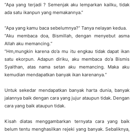
“Apa yang terjadi ? Semenjak aku lemparkan kailku, tidak
ada satu ikanpun yang memakannya.”
“Apa yang kamu baca sebelumnya?“ Tanya nelayan kedua.
“Aku membaca doa, Bismillah, dengan menyebut asma
Allah aku memancing.“
“Hm,mungkin karena do’a mu itu engkau tidak dapat ikan
satu ekorpun. Adapun diriku, aku membaca do’a Bismis
Syaithan, atas nama setan aku memancing. Maka aku
kemudian mendapatkan banyak ikan karenanya.“
Untuk sekedar mendapatkan banyak harta dunia, banyak
jalannya baik dengan cara yang jujur ataupun tidak. Dengan
cara yang baik ataupun tidak.
Kisah diatas menggambarkan ternyata cara yang baik
belum tentu menghasilkan rejeki yang banyak. Sebaliknya,