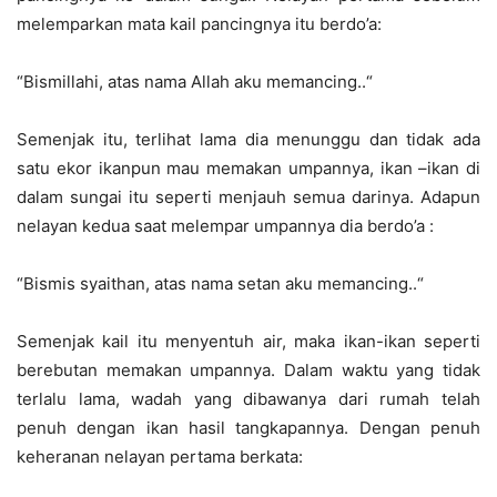
melemparkan mata kail pancingnya itu berdo’a:
“Bismillahi, atas nama Allah aku memancing..“
Semenjak itu, terlihat lama dia menunggu dan tidak ada
satu ekor ikanpun mau memakan umpannya, ikan –ikan di
dalam sungai itu seperti menjauh semua darinya. Adapun
nelayan kedua saat melempar umpannya dia berdo’a :
“Bismis syaithan, atas nama setan aku memancing..“
Semenjak kail itu menyentuh air, maka ikan-ikan seperti
berebutan memakan umpannya. Dalam waktu yang tidak
terlalu lama, wadah yang dibawanya dari rumah telah
penuh dengan ikan hasil tangkapannya. Dengan penuh
keheranan nelayan pertama berkata: