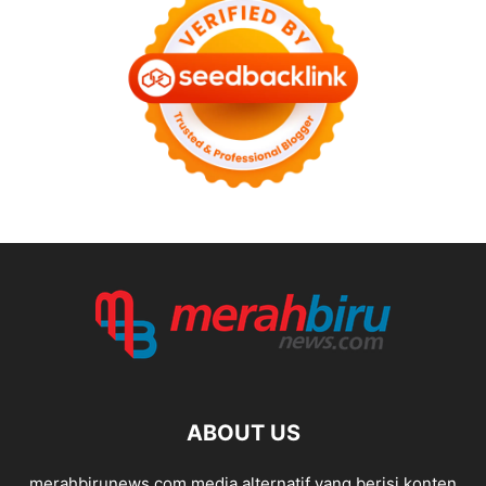
ABOUT US
merahbirunews.com media alternatif yang berisi konten