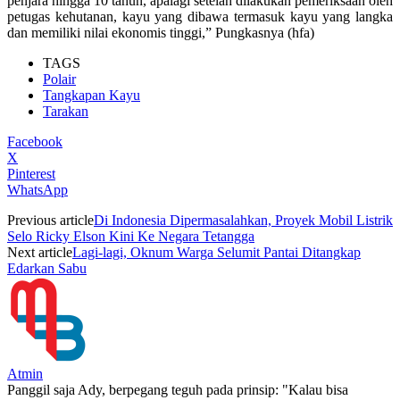
penjara hingga 10 tahun, apalagi setelah dilakukan pemeriksaan oleh
petugas kehutanan, kayu yang dibawa termasuk kayu yang langka
dan memiliki nilai ekonomis tinggi,” Pungkasnya (hfa)
TAGS
Polair
Tangkapan Kayu
Tarakan
Facebook
X
Pinterest
WhatsApp
Previous article
Di Indonesia Dipermasalahkan, Proyek Mobil Listrik
Selo Ricky Elson Kini Ke Negara Tetangga
Next article
Lagi-lagi, Oknum Warga Selumit Pantai Ditangkap
Edarkan Sabu
Atmin
Panggil saja Ady, berpegang teguh pada prinsip: "Kalau bisa