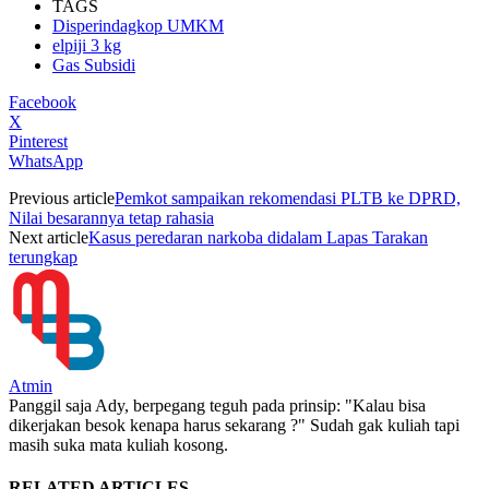
TAGS
Disperindagkop UMKM
elpiji 3 kg
Gas Subsidi
Facebook
X
Pinterest
WhatsApp
Previous article
Pemkot sampaikan rekomendasi PLTB ke DPRD,
Nilai besarannya tetap rahasia
Next article
Kasus peredaran narkoba didalam Lapas Tarakan
terungkap
Atmin
Panggil saja Ady, berpegang teguh pada prinsip: "Kalau bisa
dikerjakan besok kenapa harus sekarang ?" Sudah gak kuliah tapi
masih suka mata kuliah kosong.
RELATED ARTICLES