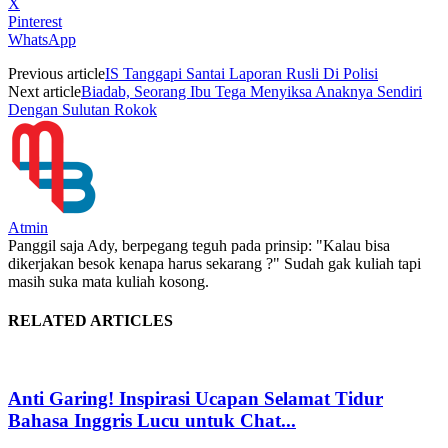
X
Pinterest
WhatsApp
Previous article
IS Tanggapi Santai Laporan Rusli Di Polisi
Next article
Biadab, Seorang Ibu Tega Menyiksa Anaknya Sendiri
Dengan Sulutan Rokok
Atmin
Panggil saja Ady, berpegang teguh pada prinsip: "Kalau bisa
dikerjakan besok kenapa harus sekarang ?" Sudah gak kuliah tapi
masih suka mata kuliah kosong.
RELATED ARTICLES
Anti Garing! Inspirasi Ucapan Selamat Tidur
Bahasa Inggris Lucu untuk Chat...