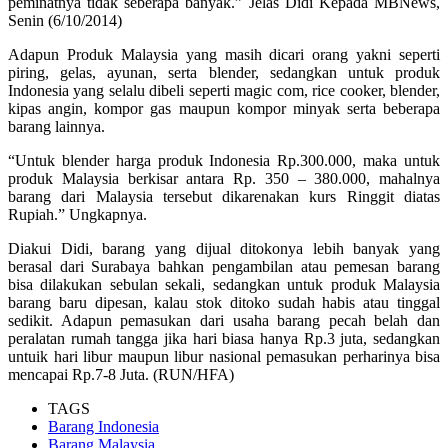
peminatnya tidak seberapa banyak.” Jelas Didi Kepada MBNews,
Senin (6/10/2014)
Adapun Produk Malaysia yang masih dicari orang yakni seperti
piring, gelas, ayunan, serta blender, sedangkan untuk produk
Indonesia yang selalu dibeli seperti magic com, rice cooker, blender,
kipas angin, kompor gas maupun kompor minyak serta beberapa
barang lainnya.
“Untuk blender harga produk Indonesia Rp.300.000, maka untuk
produk Malaysia berkisar antara Rp. 350 – 380.000, mahalnya
barang dari Malaysia tersebut dikarenakan kurs Ringgit diatas
Rupiah.” Ungkapnya.
Diakui Didi, barang yang dijual ditokonya lebih banyak yang
berasal dari Surabaya bahkan pengambilan atau pemesan barang
bisa dilakukan sebulan sekali, sedangkan untuk produk Malaysia
barang baru dipesan, kalau stok ditoko sudah habis atau tinggal
sedikit. Adapun pemasukan dari usaha barang pecah belah dan
peralatan rumah tangga jika hari biasa hanya Rp.3 juta, sedangkan
untuik hari libur maupun libur nasional pemasukan perharinya bisa
mencapai Rp.7-8 Juta. (RUN/HFA)
TAGS
Barang Indonesia
Barang Malaysia