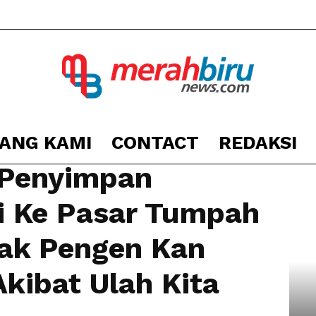
ANG KAMI
CONTACT
REDAKSI
Berita
 Penyimpan
diri Ke Pasar Tumpah Yuk! Kamu Nggak Pengen...
i Ke Pasar Tumpah
ak Pengen Kan
Kota
Akibat Ulah Kita