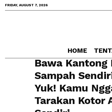
FRIDAY, AUGUST 7, 2026
HOME
TENT
Kota
Bawa Kantong
Home
Kota
Bawa Kantong Penyimpan Sampah Sen
Sampah Sendir
Yuk! Kamu Ngg
Tarakan Kotor 