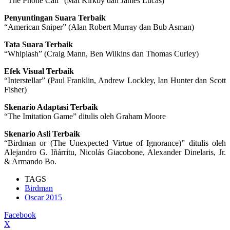
“The Phone Call” (Mat Kirkby dan James Lucas)
Penyuntingan Suara Terbaik
“American Sniper” (Alan Robert Murray dan Bub Asman)
Tata Suara Terbaik
“Whiplash” (Craig Mann, Ben Wilkins dan Thomas Curley)
Efek Visual Terbaik
“Interstellar” (Paul Franklin, Andrew Lockley, Ian Hunter dan Scott
Fisher)
Skenario Adaptasi Terbaik
“The Imitation Game” ditulis oleh Graham Moore
Skenario Asli Terbaik
“Birdman or (The Unexpected Virtue of Ignorance)” ditulis oleh
Alejandro G. Iñárritu, Nicolás Giacobone, Alexander Dinelaris, Jr.
& Armando Bo.
TAGS
Birdman
Oscar 2015
Facebook
X