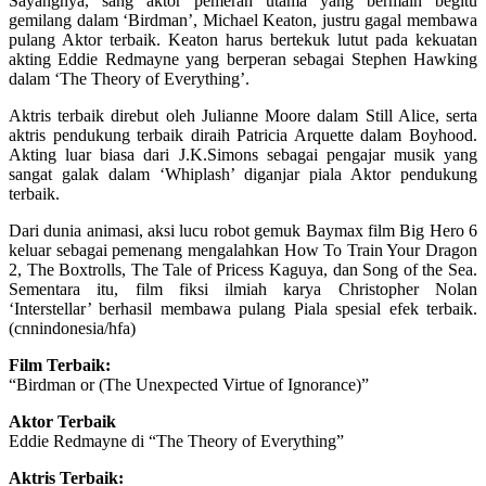
Sayangnya, sang aktor pemeran utama yang bermain begitu
gemilang dalam ‘Birdman’, Michael Keaton, justru gagal membawa
pulang Aktor terbaik. Keaton harus bertekuk lutut pada kekuatan
akting Eddie Redmayne yang berperan sebagai Stephen Hawking
dalam ‘The Theory of Everything’.
Aktris terbaik direbut oleh Julianne Moore dalam Still Alice, serta
aktris pendukung terbaik diraih Patricia Arquette dalam Boyhood.
Akting luar biasa dari J.K.Simons sebagai pengajar musik yang
sangat galak dalam ‘Whiplash’ diganjar piala Aktor pendukung
terbaik.
Dari dunia animasi, aksi lucu robot gemuk Baymax film Big Hero 6
keluar sebagai pemenang mengalahkan How To Train Your Dragon
2, The Boxtrolls, The Tale of Pricess Kaguya, dan Song of the Sea.
Sementara itu, film fiksi ilmiah karya Christopher Nolan
‘Interstellar’ berhasil membawa pulang Piala spesial efek terbaik.
(cnnindonesia/hfa)
Film Terbaik:
“Birdman or (The Unexpected Virtue of Ignorance)”
Aktor Terbaik
Eddie Redmayne di “The Theory of Everything”
Aktris Terbaik: