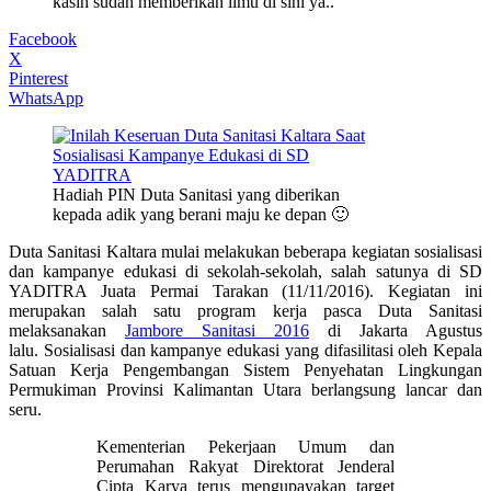
kasih sudah memberikan ilmu di sini ya..
Facebook
X
Pinterest
WhatsApp
Hadiah PIN Duta Sanitasi yang diberikan
kepada adik yang berani maju ke depan 🙂
D
uta Sanitasi Kaltara mulai melakukan beberapa kegiatan sosialisasi
dan kampanye edukasi di sekolah-sekolah, salah satunya di SD
YADITRA Juata Permai Tarakan (11/11/2016). Kegiatan ini
merupakan salah satu program kerja pasca Duta Sanitasi
melaksanakan
Jambore Sanitasi 2016
di Jakarta Agustus
lalu. Sosialisasi dan kampanye edukasi yang difasilitasi oleh Kepala
Satuan Kerja Pengembangan Sistem Penyehatan Lingkungan
Permukiman Provinsi Kalimantan Utara berlangsung lancar dan
seru.
Kementerian Pekerjaan Umum dan
Perumahan Rakyat Direktorat Jenderal
Cipta Karya terus mengupayakan target