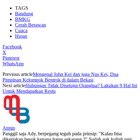
TAGS
Bandung
BMKG
Cerah Berawan
Cuaca
Hujan
Facebook
X
Pinterest
WhatsApp
Previous article
Mengenal John Kei dan juga Nus Kei, Dua
Pimpinan Kelompok Bentrok di dalam Bekasi
Next article
Hubungan Tidak Disetujui Orangtua? Lakukan 9 Hal Ini
Untuk Mendapatkan Restu
Atmin
Panggil saja Ady, berpegang teguh pada prinsip: "Kalau bisa
dikerjakan besok kenapa harus sekarang ?" Sudah gak kuliah tapi