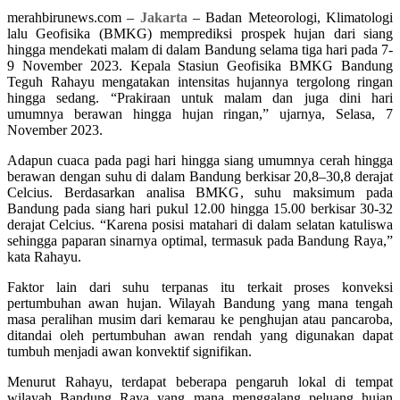
merahbirunews.com –
Jakarta
– Badan Meteorologi, Klimatologi
lalu Geofisika (BMKG) memprediksi prospek hujan dari siang
hingga mendekati malam di dalam Bandung selama tiga hari pada 7-
9 November 2023. Kepala Stasiun Geofisika BMKG Bandung
Teguh Rahayu mengatakan intensitas hujannya tergolong ringan
hingga sedang. “Prakiraan untuk malam dan juga dini hari
umumnya berawan hingga hujan ringan,” ujarnya, Selasa, 7
November 2023.
Adapun cuaca pada pagi hari hingga siang umumnya cerah hingga
berawan dengan suhu di dalam Bandung berkisar 20,8–30,8 derajat
Celcius. Berdasarkan analisa BMKG, suhu maksimum pada
Bandung pada siang hari pukul 12.00 hingga 15.00 berkisar 30-32
derajat Celcius. “Karena posisi matahari di dalam selatan katuliswa
sehingga paparan sinarnya optimal, termasuk pada Bandung Raya,”
kata Rahayu.
Faktor lain dari suhu terpanas itu terkait proses konveksi
pertumbuhan awan hujan. Wilayah Bandung yang mana tengah
masa peralihan musim dari kemarau ke penghujan atau pancaroba,
ditandai oleh pertumbuhan awan rendah yang digunakan dapat
tumbuh menjadi awan konvektif signifikan.
Menurut Rahayu, terdapat beberapa pengaruh lokal di tempat
wilayah Bandung Raya yang mana menggalang peluang hujan