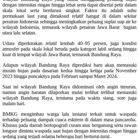
dengan intensitas ringan hingga lebat serta dapat disertai petir dalam
skala lokal serta berdurasi singkat. Faktor itu adalah suhu
permukaan laut yang dimaksud relatif hangat di dalam sekitar
perairan Indonesia sehingga meningkatkan peluang suplai uap air ke
wilayah Indonesia, termasuk wilayah perairan Jawa Barat bagian
utara lalu selatan.
Udara diperkirakan relatif lembab 40–95 persen, juga kondisi
atmosfer pada skala lokal berada pada kategori labil sedang hingga
kuat di tempat wilayah Jawa Barat, termasuk Bandung Raya.
Adapun wilayah Bandung Raya diprediksi baru akan memasuki
musim hujan pada dasarian kedua hingga ketiga pada November
2023 hingga puncaknya pada Februari sampai Maret 2024.
Saat ini wilayah Bandung Raya didominasi oleh angin timuran,
namun angin baratan dilaporkan mulai terlihat terlibat memasuki
wilayah Bandung Raya, terutama pada waktu siang, sore juga
malam hari.
BMKG mengimbau warga lalu instansi terkait untuk waspada
terhadap peluang dampak cuaca esktrem di dalam masa pancaroba.
Khusus pada daerah bertopografi curam atau bergunung serta rawan
longsor diminta waspada saat hujan dengan intensitas ringan hingga
sedang yang terjadi selama beberapa hari berturut-turut.