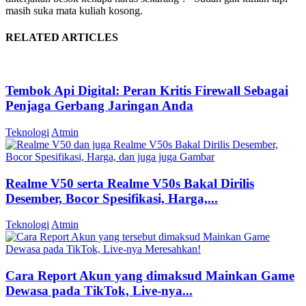
masih suka mata kuliah kosong.
RELATED ARTICLES
Tembok Api Digital: Peran Kritis Firewall Sebagai
Penjaga Gerbang Jaringan Anda
Teknologi
Atmin
Realme V50 serta Realme V50s Bakal Dirilis
Desember, Bocor Spesifikasi, Harga,...
Teknologi
Atmin
Cara Report Akun yang dimaksud Mainkan Game
Dewasa pada TikTok, Live-nya...