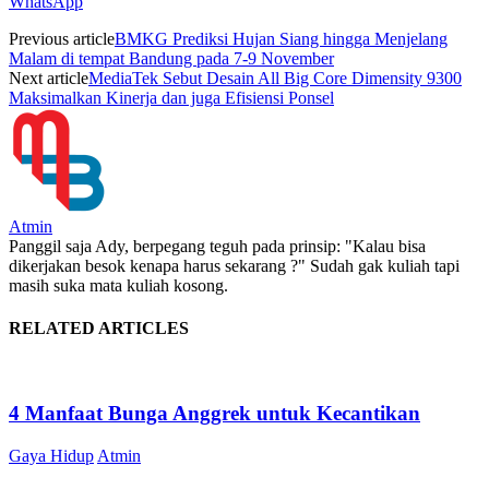
WhatsApp
Previous article
BMKG Prediksi Hujan Siang hingga Menjelang
Malam di tempat Bandung pada 7-9 November
Next article
MediaTek Sebut Desain All Big Core Dimensity 9300
Maksimalkan Kinerja dan juga Efisiensi Ponsel
Atmin
Panggil saja Ady, berpegang teguh pada prinsip: "Kalau bisa
dikerjakan besok kenapa harus sekarang ?" Sudah gak kuliah tapi
masih suka mata kuliah kosong.
RELATED ARTICLES
4 Manfaat Bunga Anggrek untuk Kecantikan
Gaya Hidup
Atmin