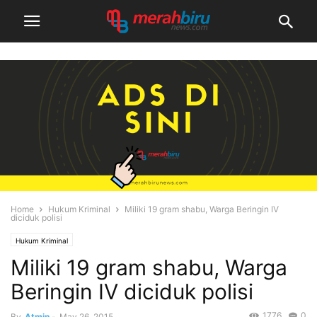
Home
Hukum Kriminal
Miliki 19 gram shabu, Warga Beringin IV
diciduk polisi
Hukum Kriminal
Miliki 19 gram shabu, Warga
Beringin IV diciduk polisi
1776
0
By
Atmin
-
May 26, 2015