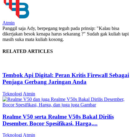
Atmin
Panggil saja Ady, berpegang teguh pada prinsip: "Kalau bisa
dikerjakan besok kenapa harus sekarang ?" Sudah gak kuliah tapi
masih suka mata kuliah kosong.
RELATED ARTICLES
Tembok Api Digital: Peran Kritis Firewall Sebagai
Penjaga Gerbang Jaringan Anda
Teknologi
Atmin
Realme V50 serta Realme V50s Bakal Dirilis
Desember, Bocor Spesifikasi, Harga,...
Teknologi
Atmin