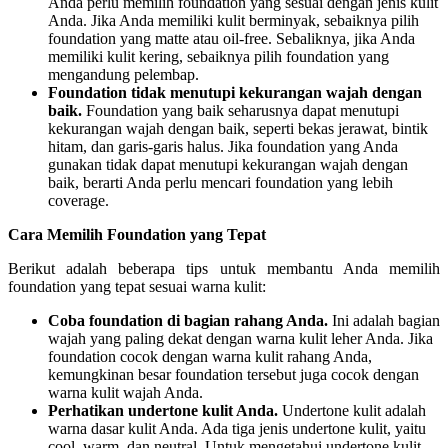
Anda perlu memilih foundation yang sesuai dengan jenis kulit
Anda. Jika Anda memiliki kulit berminyak, sebaiknya pilih
foundation yang matte atau oil-free. Sebaliknya, jika Anda
memiliki kulit kering, sebaiknya pilih foundation yang
mengandung pelembap.
Foundation tidak menutupi kekurangan wajah dengan
baik.
Foundation yang baik seharusnya dapat menutupi
kekurangan wajah dengan baik, seperti bekas jerawat, bintik
hitam, dan garis-garis halus. Jika foundation yang Anda
gunakan tidak dapat menutupi kekurangan wajah dengan
baik, berarti Anda perlu mencari foundation yang lebih
coverage.
Cara Memilih Foundation yang Tepat
Berikut adalah beberapa tips untuk membantu Anda memilih
foundation yang tepat sesuai warna kulit:
Coba foundation di bagian rahang Anda.
Ini adalah bagian
wajah yang paling dekat dengan warna kulit leher Anda. Jika
foundation cocok dengan warna kulit rahang Anda,
kemungkinan besar foundation tersebut juga cocok dengan
warna kulit wajah Anda.
Perhatikan undertone kulit Anda.
Undertone kulit adalah
warna dasar kulit Anda. Ada tiga jenis undertone kulit, yaitu
cool, warm, dan neutral. Untuk mengetahui undertone kulit