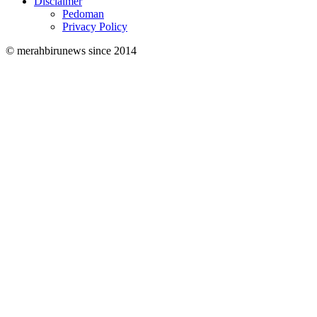
Disclaimer
Pedoman
Privacy Policy
© merahbirunews since 2014