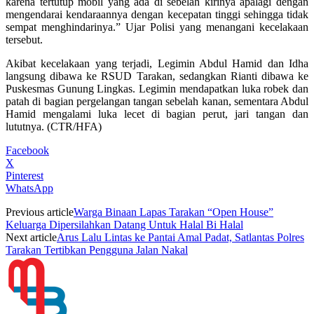
karena tertutup mobil yang ada di sebelah kirinya apalagi dengan
mengendarai kendaraannya dengan kecepatan tinggi sehingga tidak
sempat menghindarinya.” Ujar Polisi yang menangani kecelakaan
tersebut.
Akibat kecelakaan yang terjadi, Legimin Abdul Hamid dan Idha
langsung dibawa ke RSUD Tarakan, sedangkan Rianti dibawa ke
Puskesmas Gunung Lingkas. Legimin mendapatkan luka robek dan
patah di bagian pergelangan tangan sebelah kanan, sementara Abdul
Hamid mengalami luka lecet di bagian perut, jari tangan dan
lututnya. (CTR/HFA)
Facebook
X
Pinterest
WhatsApp
Previous article
Warga Binaan Lapas Tarakan “Open House”
Keluarga Dipersilahkan Datang Untuk Halal Bi Halal
Next article
Arus Lalu Lintas ke Pantai Amal Padat, Satlantas Polres
Tarakan Tertibkan Pengguna Jalan Nakal