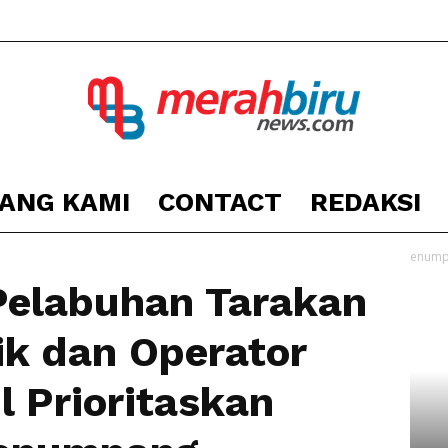
ANG KAMI
CONTACT
REDAKSI
Berita
minta Pemilik dan Operator Speedboat Kecil Prioritaskan Keselamatan Penum
Pelabuhan Tarakan
k dan Operator
Kota
l Prioritaskan