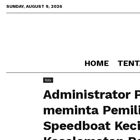
SUNDAY, AUGUST 9, 2026
HOME
TENT
Home
Kota
Administrator Pelabuhan Tarakan me
Kota
Administrator 
meminta Pemili
Speedboat Keci