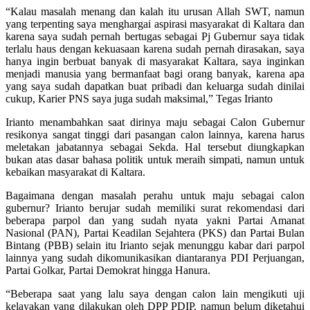
“Kalau masalah menang dan kalah itu urusan Allah SWT, namun
yang terpenting saya menghargai aspirasi masyarakat di Kaltara dan
karena saya sudah pernah bertugas sebagai Pj Gubernur saya tidak
terlalu haus dengan kekuasaan karena sudah pernah dirasakan, saya
hanya ingin berbuat banyak di masyarakat Kaltara, saya inginkan
menjadi manusia yang bermanfaat bagi orang banyak, karena apa
yang saya sudah dapatkan buat pribadi dan keluarga sudah dinilai
cukup, Karier PNS saya juga sudah maksimal,” Tegas Irianto
Irianto menambahkan saat dirinya maju sebagai Calon Gubernur
resikonya sangat tinggi dari pasangan calon lainnya, karena harus
meletakan jabatannya sebagai Sekda. Hal tersebut diungkapkan
bukan atas dasar bahasa politik untuk meraih simpati, namun untuk
kebaikan masyarakat di Kaltara.
Bagaimana dengan masalah perahu untuk maju sebagai calon
gubernur? Irianto berujar sudah memiliki surat rekomendasi dari
beberapa parpol dan yang sudah nyata yakni Partai Amanat
Nasional (PAN), Partai Keadilan Sejahtera (PKS) dan Partai Bulan
Bintang (PBB) selain itu Irianto sejak menunggu kabar dari parpol
lainnya yang sudah dikomunikasikan diantaranya PDI Perjuangan,
Partai Golkar, Partai Demokrat hingga Hanura.
“Beberapa saat yang lalu saya dengan calon lain mengikuti uji
kelayakan yang dilakukan oleh DPP PDIP, namun belum diketahui