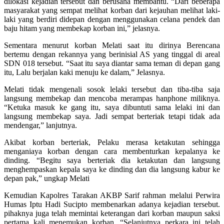
dilokasi kejadian tersebut dan berusaha membantu. “Dari beberapa
masyarakat yang sempat melihat korban dari kejauhan melihat laki-
laki yang berdiri didepan dengan menggunakan celana pendek dan
baju hitam yang membekap korban ini,” jelasnya.
Sementara menurut korban Melati saat itu dirinya Berencana
bertemu dengan rekannya yang berinisial AS yang tinggal di areal
SDN 018 tersebut. “Saat itu saya diantar sama teman di depan gang
itu, Lalu berjalan kaki menuju ke dalam,” Jelasnya.
Melati tidak mengenali sosok lelaki tersebut dan tiba-tiba saja
langsung membekap dan mencoba merampas hanphone miliknya.
“Ketuka masuk ke gang itu, saya dibuntuti sama lelaki ini dan
langsung membekap saya. Jadi sempat berteriak tetapi tidak ada
mendengar,” lanjutnya.
Akibat korban berteriak, Pelaku merasa ketakutan sehingga
menganiaya korban dengan cara membenturkan kepalanya ke
dinding. “Begitu saya berteriak dia ketakutan dan langsung
menghempaskan kepala saya ke dinding dan dia langsung kabur ke
depan pak,” ungkap Melati
Kemudian Kapolres Tarakan AKBP Sarif rahman melalui Perwira
Humas Iptu Hadi Sucipto membenarkan adanya kejadian tersebut.
pihaknya juga telah memintai keterangan dari korban maupun saksi
pertama kali menemukan korban. “Selanjutnya perkara ini telah