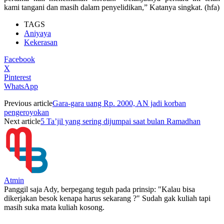
kami tangani dan masih dalam penyelidikan,” Katanya singkat. (hfa)
TAGS
Aniyaya
Kekerasan
Facebook
X
Pinterest
WhatsApp
Previous article
Gara-gara uang Rp. 2000, AN jadi korban
pengeroyokan
Next article
5 Ta’jil yang sering dijumpai saat bulan Ramadhan
Atmin
Panggil saja Ady, berpegang teguh pada prinsip: "Kalau bisa
dikerjakan besok kenapa harus sekarang ?" Sudah gak kuliah tapi
masih suka mata kuliah kosong.