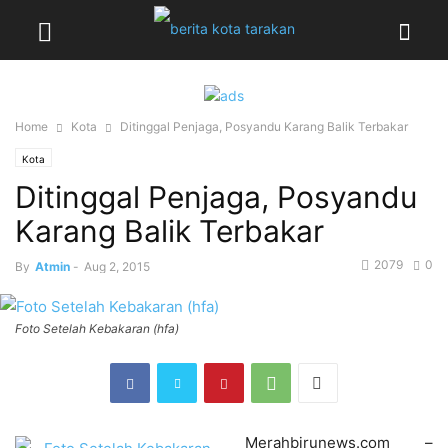
Home
Kota
Ditinggal Penjaga, Posyandu Karang Balik Terbakar
Kota
Ditinggal Penjaga, Posyandu
Karang Balik Terbakar
2079
0
By
Atmin
-
Aug 2, 2015
Foto Setelah Kebakaran (hfa)
Merahbirunews.com –