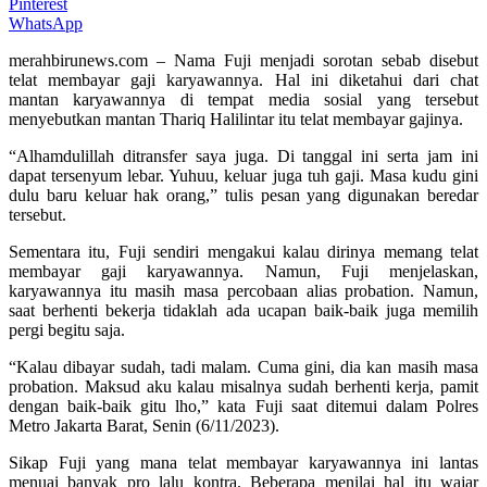
Pinterest
WhatsApp
merahbirunews.com – Nama Fuji menjadi sorotan sebab disebut
telat membayar gaji karyawannya. Hal ini diketahui dari chat
mantan karyawannya di tempat media sosial yang tersebut
menyebutkan mantan Thariq Halilintar itu telat membayar gajinya.
“Alhamdulillah ditransfer saya juga. Di tanggal ini serta jam ini
dapat tersenyum lebar. Yuhuu, keluar juga tuh gaji. Masa kudu gini
dulu baru keluar hak orang,” tulis pesan yang digunakan beredar
tersebut.
Sementara itu, Fuji sendiri mengakui kalau dirinya memang telat
membayar gaji karyawannya. Namun, Fuji menjelaskan,
karyawannya itu masih masa percobaan alias probation. Namun,
saat berhenti bekerja tidaklah ada ucapan baik-baik juga memilih
pergi begitu saja.
“Kalau dibayar sudah, tadi malam. Cuma gini, dia kan masih masa
probation. Maksud aku kalau misalnya sudah berhenti kerja, pamit
dengan baik-baik gitu lho,” kata Fuji saat ditemui dalam Polres
Metro Jakarta Barat, Senin (6/11/2023).
Sikap Fuji yang mana telat membayar karyawannya ini lantas
menuai banyak pro lalu kontra. Beberapa menilai hal itu wajar