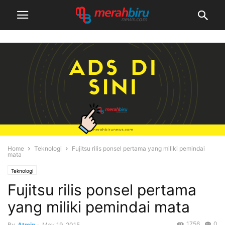
Home
Teknologi
Fujitsu rilis ponsel pertama yang miliki pemindai
mata
Teknologi
Fujitsu rilis ponsel pertama
yang miliki pemindai mata
1756
0
By
Atmin
-
May 19, 2015